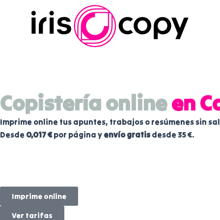
Ir
al
contenido
Copistería online
en C
Imprime online tus apuntes, trabajos o resúmenes sin sal
Desde
0,017 €
por página y
envío gratis
desde 35 €.
Imprime online
Ver tarifas