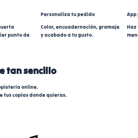
Personaliza tu pedido
App 
puerta
Color, encuadernación, gramaje
Haz 
ier punto de
y acabado a tu gusto.
meno
 tan sencillo
pistería online.
be tus copias donde quieras.