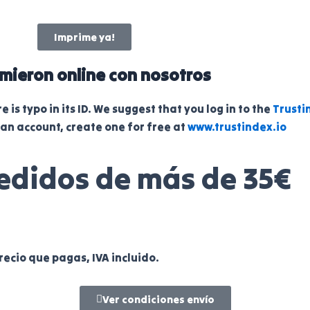
Imprime ya!
mieron online con nosotros
 is typo in its ID. We suggest that you log in to the
Trusti
 an account, create one for free at
www.trustindex.io
edidos de más de 35€
precio que pagas, IVA incluido.
Ver condiciones envío