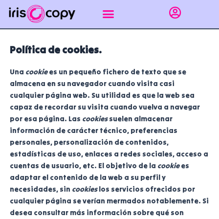
Ir
al
contenido
Impresión gráfica
Puntos de recogida Sevilla
Encuadernar apuntes
Línea empresas
Política de cookies.
Una
cookie
es un pequeño fichero de texto que se
almacena en su navegador cuando visita casi
cualquier página web. Su utilidad es que la web sea
capaz de recordar su visita cuando vuelva a navegar
por esa página. Las
cookies
suelen almacenar
información de carácter técnico, preferencias
personales, personalización de contenidos,
estadísticas de uso, enlaces a redes sociales, acceso a
cuentas de usuario, etc. El objetivo de la
cookie
es
adaptar el contenido de la web a su perfil y
necesidades, sin
cookies
los servicios ofrecidos por
cualquier página se verían mermados notablemente. Si
desea consultar más información sobre qué son