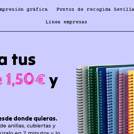
mpresión gráfica
Puntos de recogida Sevill
Línea empresas
a tus
y
 1,50€
esde donde quieras.
e anillas, cubiertas y
gúralo en 2 minutos y lo