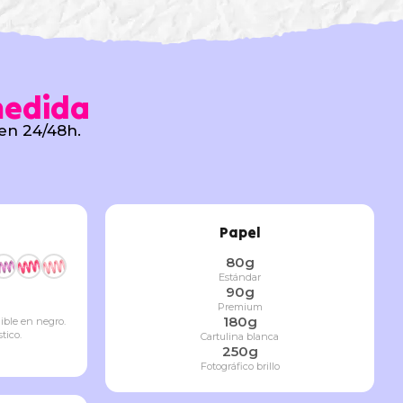
medida
 en 24/48h.
Papel
80g
Estándar
90g
Premium
180g
nible en negro.
tico.
Cartulina blanca
250g
Fotográfico brillo