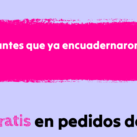
antes que ya encuadernaron
en pedidos d
ratis