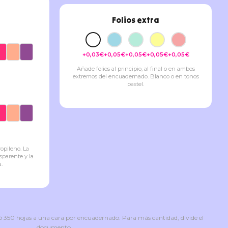
Folios extra
+0,03€
+0,05€
+0,05€
+0,05€
+0,05€
Añade folios al principio, al final o en ambos
extremos del encuadernado. Blanco o en tonos
pastel.
ropileno. La
sparente y la
.
 350 hojas a una cara por encuadernado. Para más cantidad, divide el
documento.