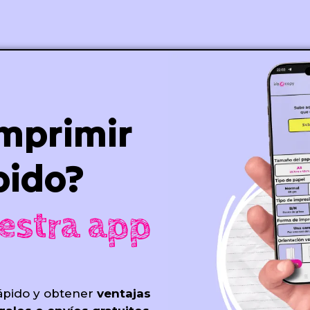
imprimir
pido?
estra app
ápido y obtener
ventajas