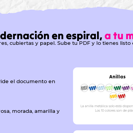
dernación en espiral,
a tu 
res, cubiertas y papel. Sube tu PDF y lo tienes listo
Anillas
ivide el documento en
La anilla metálica solo está dispo
rosa, morada, amarilla y
Los 10 colores son de plás