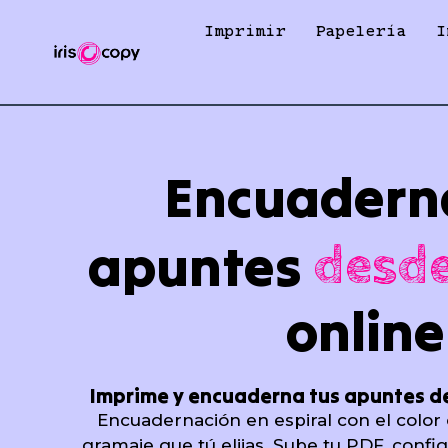
Ir
Imprimir
Papelería
I
al
contenido
Encuadern
apuntes
desde
online
Imprime y encuaderna tus apuntes d
Encuadernación en espiral con el color d
gramaje que tú elijas. Sube tu PDF, confi