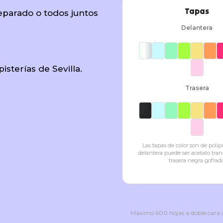
Tapas
parado o todos juntos
Delantera
sterías de Sevilla.
Trasera
Las tapas de color son de polip
delantera puede ser acetato tran
trasera negra gofrada
Máximo 600 hojas a doble cara ó