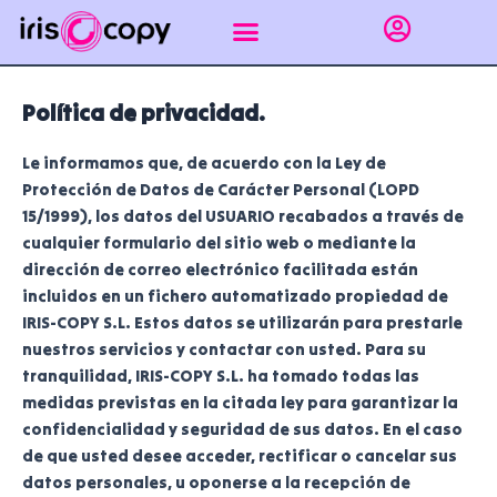
Ir
al
contenido
Impresión gráfica
Puntos de recogida Sevilla
Encuadernar apuntes
Línea empresas
Política de privacidad.
Le informamos que, de acuerdo con la Ley de
Protección de Datos de Carácter Personal (LOPD
15/1999), los datos del USUARIO recabados a través de
cualquier formulario del sitio web o mediante la
dirección de correo electrónico facilitada están
incluidos en un fichero automatizado propiedad de
IRIS-COPY S.L. Estos datos se utilizarán para prestarle
nuestros servicios y contactar con usted. Para su
tranquilidad, IRIS-COPY S.L. ha tomado todas las
medidas previstas en la citada ley para garantizar la
confidencialidad y seguridad de sus datos. En el caso
de que usted desee acceder, rectificar o cancelar sus
datos personales, u oponerse a la recepción de