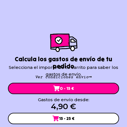
Calcula los gastos de envío de tu
pedido
Selecciona el importe de tu carrito para saber los
gastos de envío.
Ver condiciones envío
0 - 15 €
Gastos de envío desde:
4,90 €
15 - 25 €