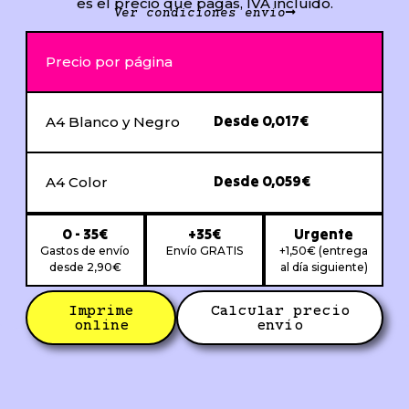
es el precio que pagas, IVA incluido.
Ver condiciones envío
Precio por página
Desde 0,017€
A4 Blanco y Negro
Desde 0,059€
A4 Color
0 - 35€
+35€
Urgente
Gastos de envío
Envío GRATIS
+1,50€ (entrega
desde 2,90€
al día siguiente)
Imprime
Calcular precio
online
envío