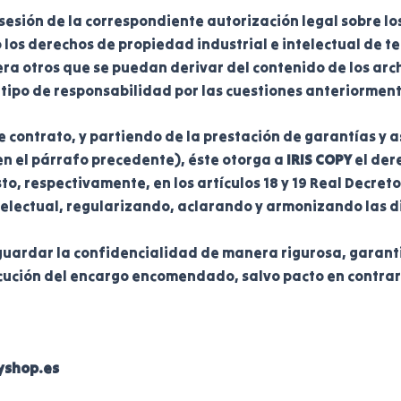
osesión de la correspondiente autorización legal sobre 
 los derechos de propiedad industrial e intelectual de t
ra otros que se puedan derivar del contenido de los arch
r tipo de responsabilidad por las cuestiones anteriorme
te contrato, y partiendo de la prestación de garantías y 
en el párrafo precedente), éste otorga a
IRIS COPY
el der
, respectivamente, en los artículos 18 y 19 Real Decreto L
telectual, regularizando, aclarando y armonizando las di
ardar la confidencialidad de manera rigurosa, garantiz
cución del encargo encomendado, salvo pacto en contrar
yshop.es