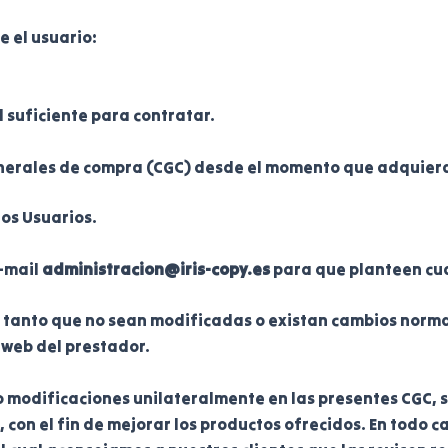
 el usuario:
suficiente para contratar.
enerales de compra (CGC) desde el momento que adquier
os Usuarios.
-mail
administracion@iris-copy.es
para que planteen cua
tanto que no sean modificadas o existan cambios normativ
 web del prestador.
o modificaciones unilateralmente en las presentes CGC, s
con el fin de mejorar los productos ofrecidos. En todo c