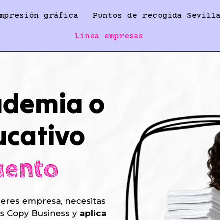
mpresión gráfica
Puntos de recogida Sevill
Línea empresas
ademia o
ucativo
uento
 eres empresa, necesitas
is Copy Business y
aplica