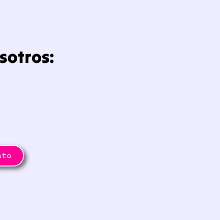
sotros:
nto