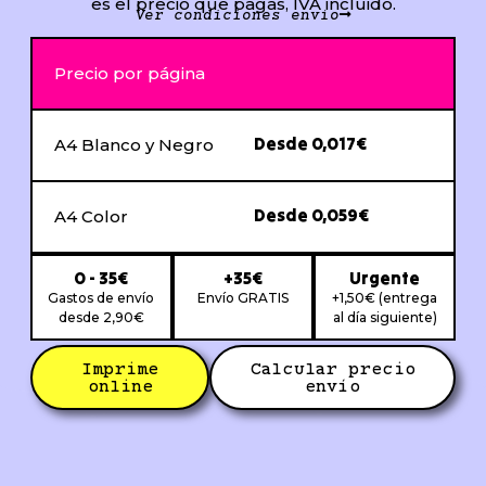
es el precio que pagas, IVA incluido.
Ver condiciones envío
Precio por página
Desde 0,017€
A4 Blanco y Negro
Desde 0,059€
A4 Color
0 - 35€
+35€
Urgente
Gastos de envío
Envío GRATIS
+1,50€ (entrega
desde 2,90€
al día siguiente)
Imprime
Calcular precio
online
envío