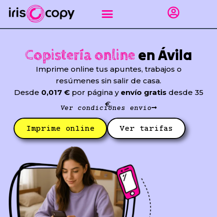
Ir
al
contenido
Impresión gráfica
Puntos de recogida Sevilla
Encuadernar apuntes
Línea empresas
en Ávila
Copistería online
Imprime online tus apuntes, trabajos o
resúmenes sin salir de casa.
Desde
0,017 €
por página y
envío gratis
desde 35
€.
Ver condiciones envío
Imprime online
Ver tarifas