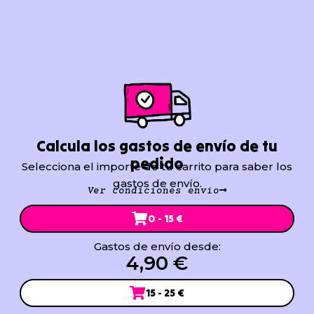
Calcula los gastos de envío de tu
pedido
Selecciona el importe de tu carrito para saber los
gastos de envío.
Ver condiciones envío
0 - 15 €
Gastos de envío desde:
4,90 €
15 - 25 €