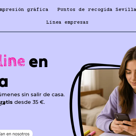
mpresión gráfica
Puntos de recogida Sevill
Línea empresas
en
line
ia
úmenes sin salir de casa.
ratis
desde 35 €.
o
an en nosotros