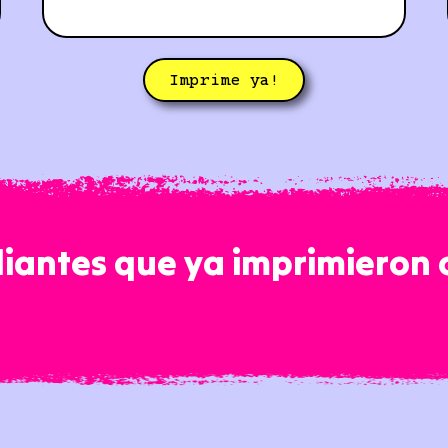
Imprime ya!
iantes que ya imprimieron 