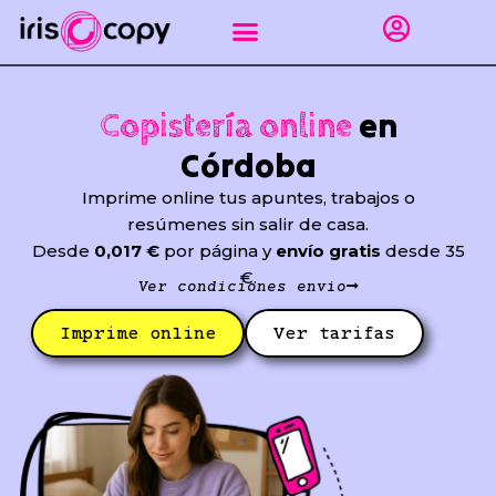
Ir
al
contenido
Impresión gráfica
Puntos de recogida Sevilla
Encuadernar apuntes
Línea empresas
en
Copistería online
Córdoba
Imprime online tus apuntes, trabajos o
resúmenes sin salir de casa.
Desde
0,017 €
por página y
envío gratis
desde 35
€.
Ver condiciones envío
Imprime online
Ver tarifas