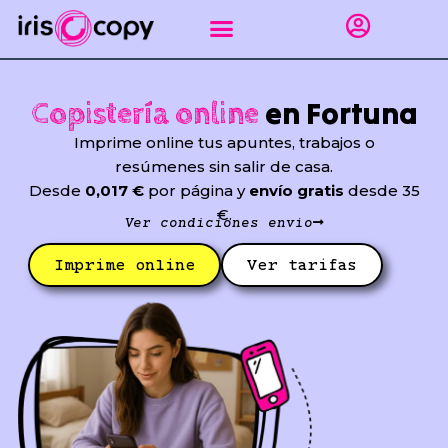
Ir
al
contenido
Impresión gráfica
Puntos de recogida Sevilla
Encuadernar apuntes
Línea empresas
en Fortuna
Copistería online
Imprime online tus apuntes, trabajos o
resúmenes sin salir de casa.
Desde
0,017 €
por página y
envío gratis
desde 35
€.
Ver condiciones envío
Imprime online
Ver tarifas