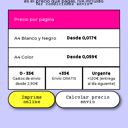
es el precio que pagas, IVA incluido.
Ver condiciones envío
Precio por página
Desde 0,017€
A4 Blanco y Negro
Desde 0,059€
A4 Color
0 - 35€
+35€
Urgente
Gastos de envío
Envío GRATIS
+1,50€ (entrega
desde 2,90€
al día siguiente)
Imprime
Calcular precio
online
envío