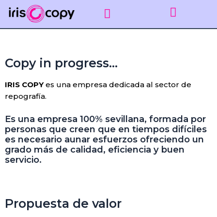
Ir
al
contenido
Impresión gráfica
Puntos de recogida Sevilla
Encuadernar apuntes
Línea empresas
Copy in progress…
IRIS COPY
es una empresa dedicada al sector de
repografía.
Es una empresa 100% sevillana, formada por
personas que creen que en tiempos difíciles
es necesario aunar esfuerzos ofreciendo un
grado más de calidad, eficiencia y buen
servicio.
Propuesta de valor