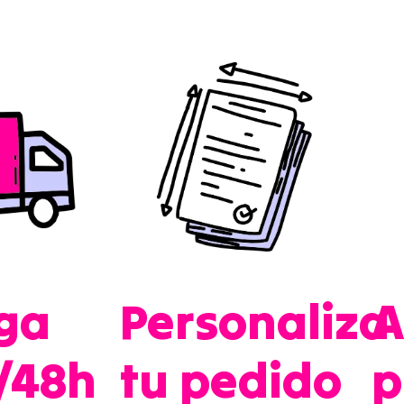
ga
Personaliza
A
/48h
tu pedido
p