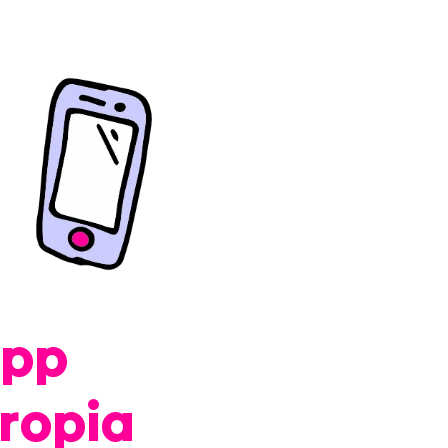
pp
ropia