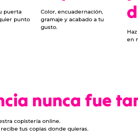
d
u puerta
Color, encuadernación,
uier punto
gramaje y acabado a tu
gusto.
Haz
en 
cia nunca fue tan
tra copistería online.
 recibe tus copias donde quieras.