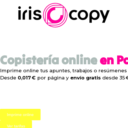
Ir
al
contenido
Copistería online
en P
Imprime online tus apuntes, trabajos o resúmenes s
Desde
0,017 €
por página y
envío gratis
desde 35 €
Imprime online
Ver tarifas