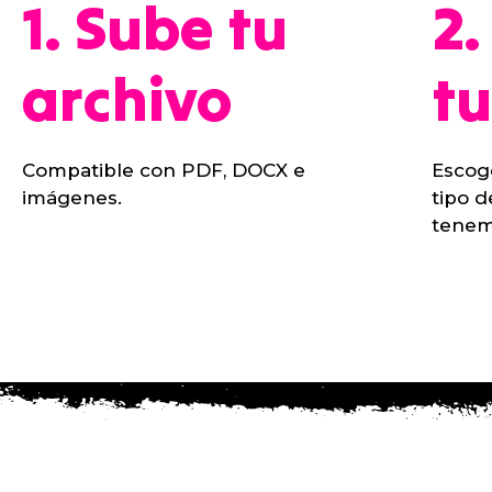
1. Sube tu
2.
archivo
t
Compatible con PDF, DOCX e
Escog
imágenes.
tipo d
tenem