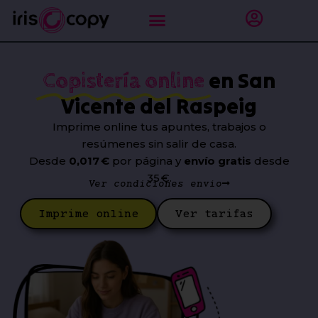
Ir
al
contenido
en San
Copistería online
Vicente del Raspeig
Imprime online tus apuntes, trabajos o
resúmenes sin salir de casa.
Desde
0,017 €
por página y
envío gratis
desde
35 €.
Ver condiciones envío
Imprime online
Ver tarifas