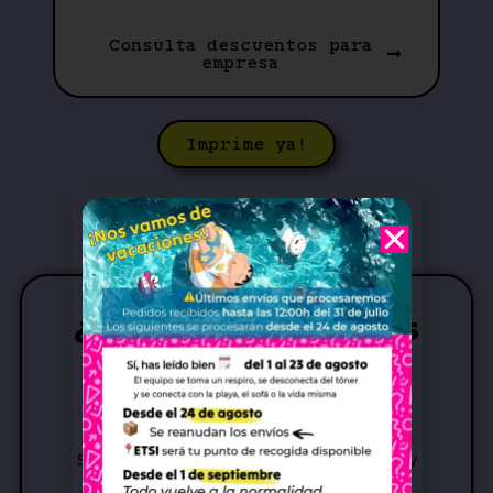
Consulta descuentos para
empresa
Imprime ya!
¿Quieres imprimir más
rápido?
Descarga nuestra app
Si quieres imprimir mucho más rápido y
obtener
ventajas exclusivas como