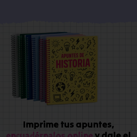
Imprime tus apuntes,
y dale el
encuadérnalos online