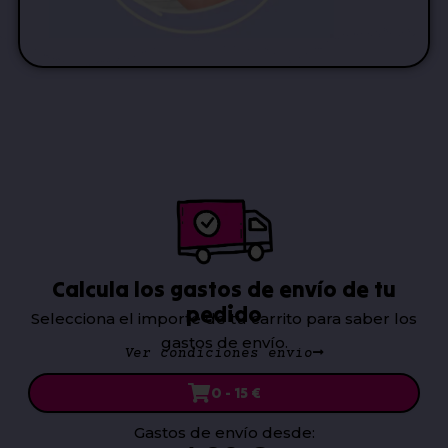
Calcula los gastos de envío de tu
pedido
Selecciona el importe de tu carrito para saber los
gastos de envío.
Ver condiciones envío
0 - 15 €
Gastos de envío desde: