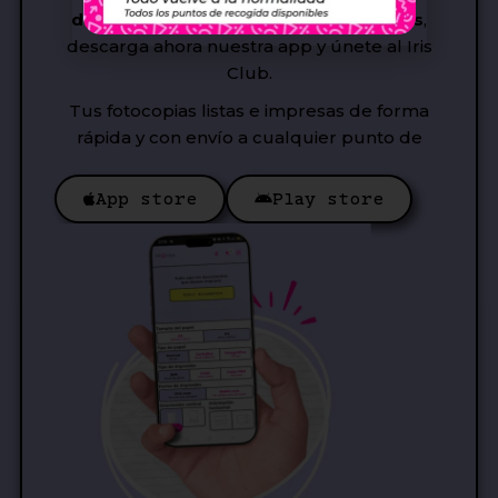
descuentos, regalos o envíos gratuitos
,
descarga ahora nuestra app y únete al Iris
Club.
Tus fotocopias listas e impresas de forma
rápida y con envío a cualquier punto de
App store
Play store