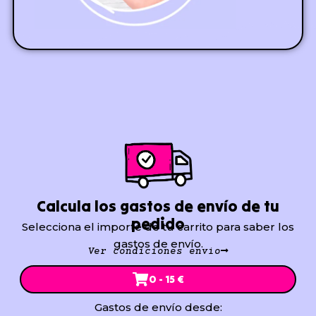
Calcula los gastos de envío de tu
pedido
Selecciona el importe de tu carrito para saber los
gastos de envío.
Ver condiciones envío
0 - 15 €
Gastos de envío desde: