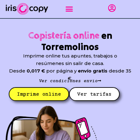
Ir
al
contenido
Impresión gráfica
Puntos de recogida Sevilla
Encuadernar apuntes
Línea empresas
en
Copistería online
Torremolinos
Imprime online tus apuntes, trabajos o
resúmenes sin salir de casa.
Desde
0,017 €
por página y
envío gratis
desde 35
€.
Ver condiciones envío
Imprime online
Ver tarifas