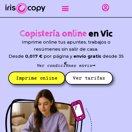
Ir
al
contenido
Impresión gráfica
Puntos de recogida Sevilla
Encuadernar apuntes
Línea empresas
en Vic
Copistería online
Imprime online tus apuntes, trabajos o
resúmenes sin salir de casa.
Desde
0,017 €
por página y
envío gratis
desde 35
€.
Ver condiciones envío
Imprime online
Ver tarifas