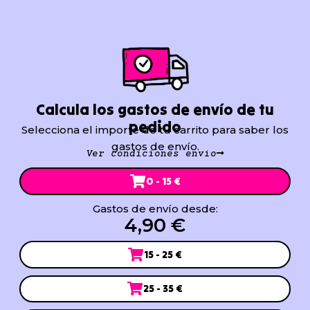
Calcula los gastos de envío de tu
pedido
Selecciona el importe de tu carrito para saber los
gastos de envío.
Ver condiciones envío
0 - 15 €
Gastos de envío desde:
4,90 €
15 - 25 €
25 - 35 €