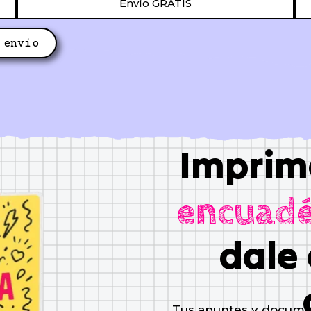
Envío GRATIS
 envío
Imprim
encuadé
dale 
Tus apuntes y documen