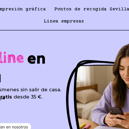
mpresión gráfica
Puntos de recogida Sevill
Línea empresas
en
line
a
úmenes sin salir de casa.
ratis
desde 35 €.
o
an en nosotros