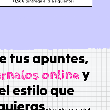
+1,50€ (entrega al día siguiente)
e tus apuntes,
y
rnalos online
el estilo que
quieras
tos pueden ir encuadernados en espiral,