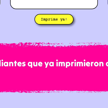
Imprime ya!
iantes que ya imprimieron 