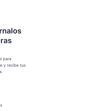
rnalos
eras
al para
e y recibe tus
a.
os