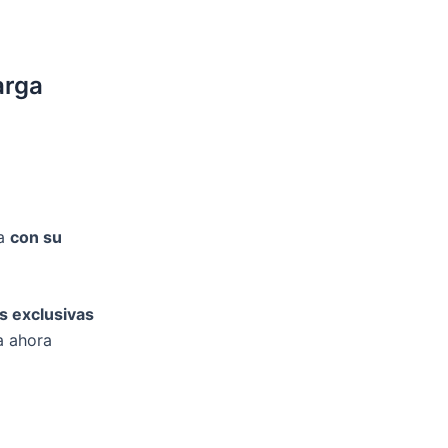
arga
ta
con su
s exclusivas
a ahora