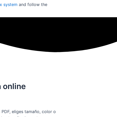
ex system
and follow the
ionantes
 online
 PDF, eliges tamaño, color o