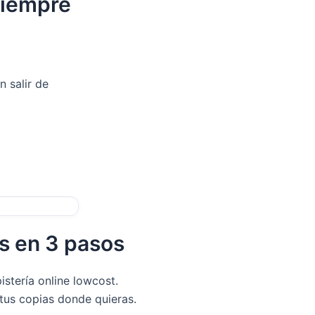
siempre
n salir de
as en 3 pasos
stería online lowcost.
 tus copias donde quieras.