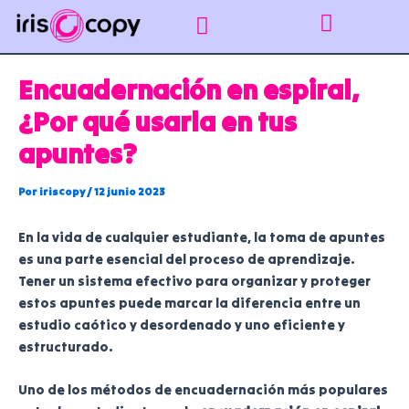
Ir
Navegación
al
de
contenido
entradas
Impresión gráfica
Puntos de recogida Sevilla
Encuadernar apuntes
Línea empresas
Encuadernación en espiral,
¿Por qué usarla en tus
apuntes?
Por
iriscopy
/
12 junio 2023
En la vida de cualquier estudiante, la toma de apuntes
es una parte esencial del proceso de aprendizaje.
Tener un sistema efectivo para organizar y proteger
estos apuntes puede marcar la diferencia entre un
estudio caótico y desordenado y uno eficiente y
estructurado.
Uno de los métodos de encuadernación más populares